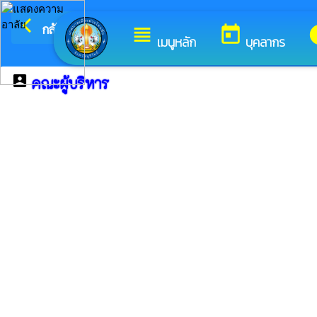
arrow_back_ios
กลับเมนูหลัก
view_headline
today
i
เมนูหลัก
บุคลากร
account_box
คณะผู้บริหาร