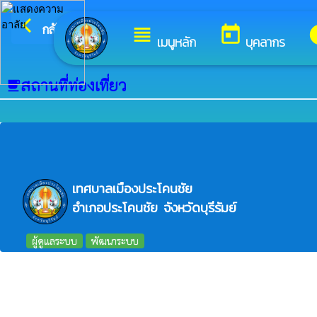
arrow_back_ios
ยินดีต้อ
กลับเมนูหลัก
view_headline
today
i
เมนูหลัก
บุคลากร
สถานที่ท่องเที่ยว
local_cafe
เทศบาลเมืองประโคนชัย
อำเภอประโคนชัย จังหวัดบุรีรัมย์
ผู้ดูแลระบบ
พัฒนาระบบ