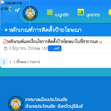
arrow_back_ios
ยินดีต้อ
กลับเมนูหลัก
view_headline
today
i
เมนูหลัก
บุคลากร
หลักเกณฑ์การติดตั้งป้ายโฆษณา
play_arrow
หลักเกณฑ์และเงื่อนไขการติดตั้งป้ายโฆษณาในที่สาธารณะ
whatshot
9 มิถุนายน 2564
188
แชร์
event
visibility
1
1 - 1 (ทั้งหมด 1 รายการ)
เทศบาลเมืองประโคนชัย
อำเภอประโคนชัย จังหวัดบุรีรัมย์