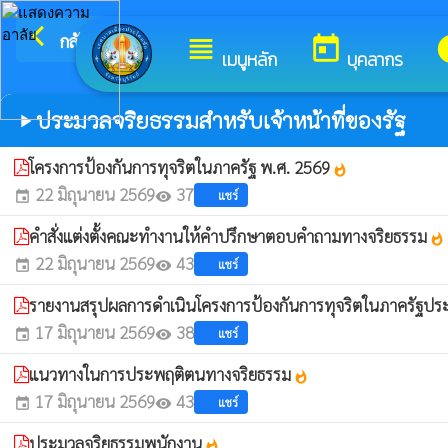
arrow_back_ios
ยินดีต้อ
กลับเมนูหลัก
view_headline
today
i
เมนูหลัก
บุคลากร
ประมวลจริยธรรมสำหรับเจ้าหน้าที่ของรัฐ
play_arrow
โครงการป้องกันการทุจริตในภาครัฐ พ.ศ. 2569
whatshot
22 มิถุนายน 2569
37
แชร์
event
visibility
คำสั่งแต่งตั้งคณะทำงานให้คำปรึกษาตอบคำถามทางจริยธรรม
whatshot
22 มิถุนายน 2569
43
แชร์
event
visibility
รายงานสรุปผลการดำเนินโครงการป้องกันการทุจริตในภาครัฐปร
17 มิถุนายน 2569
38
แชร์
event
visibility
แนวทางในการประพฤติตนทางจริยธรรม
whatshot
17 มิถุนายน 2569
43
แชร์
event
visibility
ประมวลจริยธรรมพนักงาน
whatshot