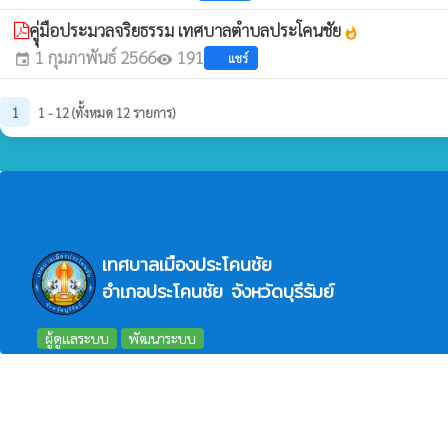
คูุ่มือประมวลจริยธรรม เทศบาลตำบลประโคนชัย
whatshot
1 กุมภาพันธ์ 2566
191
แชร์
event
visibility
1
1 - 12 (ทั้งหมด 12 รายการ)
เทศบาลเมืองประโคนชัย
อำเภอประโคนชัย จังหวัดบุรีรัมย์
ผู้ดูแลระบบ
พัฒนาระบบ