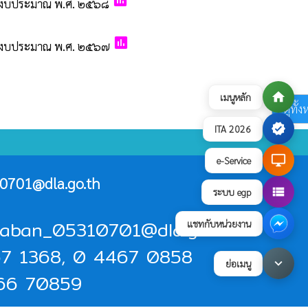
poll
ปีงบประมาณ พ.ศ. ๒๕๖๘
poll
ปีงบประมาณ พ.ศ. ๒๕๖๗
home
เมนูหลัก
ดูทั้
verified
ITA 2026
desktop_windows
e-Service
0701@dla.go.th
view_list
ระบบ egp
araban_05310701@dla.go.th
แชทกับหน่วยงาน
467 1368, 0 4467 0858
keyboard_arrow_down
ย่อเมนู
466 70859