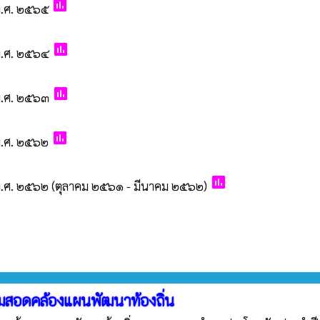
poll
พ.ศ. ๒๕๖๕
poll
พ.ศ. ๒๕๖๔
poll
พ.ศ. ๒๕๖๓
poll
พ.ศ. ๒๕๖๒
poll
ศ. ๒๕๖๒ (ตุลาคม ๒๕๖๑ - มีนาคม ๒๕๖๒)
มสอดคล้องแผนพัฒนาท้องถิ่น