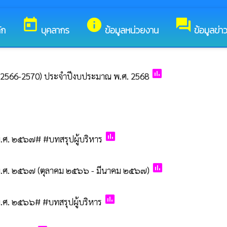
นรับสู่เว็บไซต์ของ เทศบาลเมืองประโคนชัย
today
info
forum
ัก
บุคลากร
ข้อมูลหน่วยงาน
ข้อมูลข่า
poll
 2566-2570) ประจำปีงบประมาณ พ.ศ. 2568
poll
ศ. ๒๕๖๗# #บทสรุปผู้บริหาร
poll
.ศ. ๒๕๖๗ (ตุลาคม ๒๕๖๖ - มีนาคม ๒๕๖๗)
poll
ศ. ๒๕๖๖# #บทสรุปผู้บริหาร