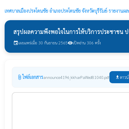
เทศบาลเมืองประโคนชัย
อำเภอประโคนชัย จังหวัดบุรีรัมย์
›
รายงานผลก
สรุปผลความพึงพอใจในการให้บริการประชาชน ปร
เผยแพร่เมื่อ 30 กันยายน 2565
เปิดอ่าน 306 ครั้ง
event
visibility
ไฟล์เอกสาร
attach_file
ดาวน
announce4196_kkharPaWed81040.pdf
file_download