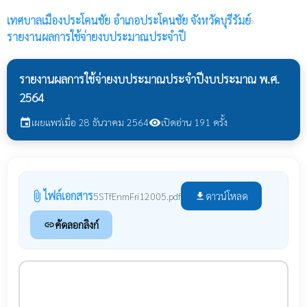
เทศบาลเมืองประโคนชัย
อำเภอประโคนชัย จังหวัดบุรีรัมย์
›
รายงานผลการใช้จ่ายงบประมาณประจำปี
รายงานผลการใช้จ่ายงบประมาณประจำปีงบประมาณ พ.ศ.
2564
เผยแพร่เมื่อ 28 ธันวาคม 2564
เปิดอ่าน 191 ครั้ง
event
visibility
ไฟล์เอกสาร
attach_file
ดาวน์โหลด
5STfEnmFri12005.pdf
file_download
คัดลอกลิงก์
link