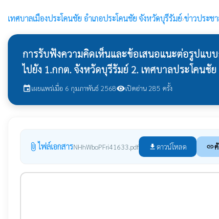
เทศบาลเมืองประโคนชัย
อำเภอประโคนชัย จังหวัดบุรีรัมย์
›
ข่าวประชาส
การรับฟังความคิดเห็นและข้อเสนอแนะต่อรูปแบบกา
ไปยัง 1.กกต. จังหวัดบุรีรัมย์ 2. เทศบาลประโคนชั
เผยแพร่เมื่อ 6 กุมภาพันธ์ 2568
เปิดอ่าน 285 ครั้ง
event
visibility
ไฟล์เอกสาร
attach_file
ดาวน์โหลด
ค
NHhWboPFri41633.pdf
file_download
link