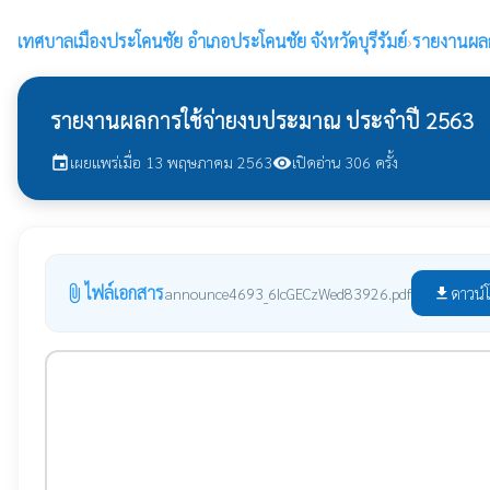
เทศบาลเมืองประโคนชัย
อำเภอประโคนชัย จังหวัดบุรีรัมย์
›
รายงานผล
รายงานผลการใช้จ่ายงบประมาณ ประจำปี 2563
เผยแพร่เมื่อ 13 พฤษภาคม 2563
เปิดอ่าน 306 ครั้ง
event
visibility
ไฟล์เอกสาร
attach_file
ดาวน์
announce4693_6IcGECzWed83926.pdf
file_download