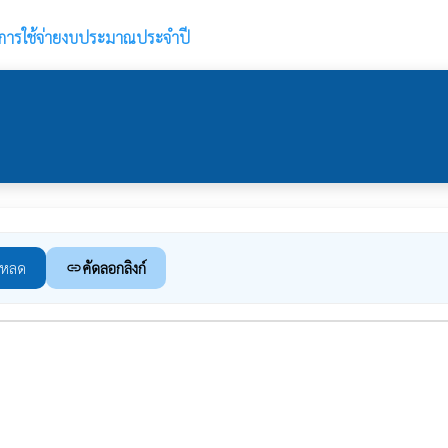
การใช้จ่ายงบประมาณประจำปี
โหลด
คัดลอกลิงก์
link